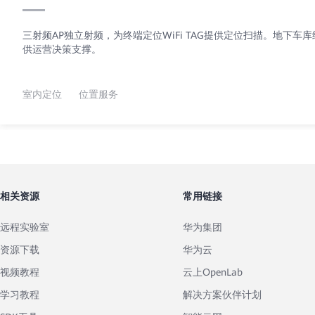
三射频AP独立射频，为终端定位WiFi TAG提供定位扫描。地下车库结合蓝牙beacon，可实现1m~3m的高精度定位。华为开放API接口对接奕通应用平台，实现客流分析和室内导航，精准营销，并提
供运营决策支撑。
室内定位
位置服务
相关资源
常用链接
远程实验室
华为集团
资源下载
华为云
视频教程
云上OpenLab
学习教程
解决方案伙伴计划